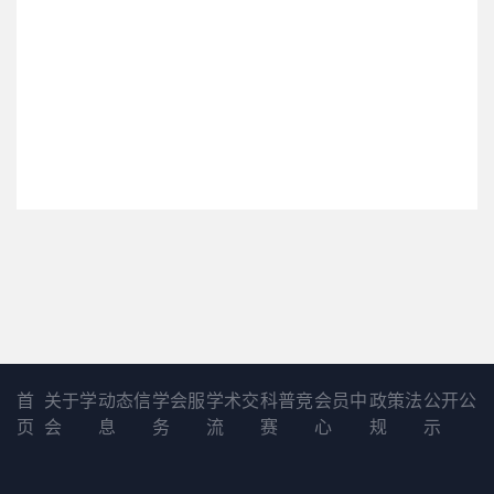
首
关于学
动态信
学会服
学术交
科普竞
会员中
政策法
公开公
页
会
息
务
流
赛
心
规
示