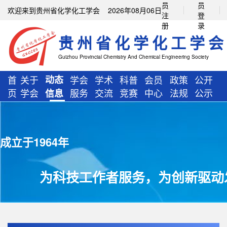
员
员
欢迎来到贵州省化学化工学会 2026年08月06日
注
登
册
录
贵州省化学化工学会
Guizhou Provincial Chemistry And Chemical Engineering Society
首
关于
动态
学会
学术
科普
会员
政策
公开
页
学会
服务
交流
竞赛
中心
法规
公示
信息
成立于1964年
为科技工作者服务，为创新驱动