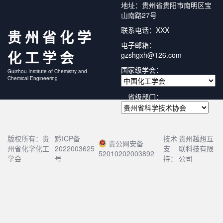
地址：贵州省贵阳市南明区宝
山南路27号
联系电话：XXX
贵州省化学
电子邮箱：
化工学会
gzshgxh@126.com
国家级学会：
Guizhou Institute of Chemistry and
Chemical Engineering
省级部门：
版权所有：贵
黔ICP备
技术
贵州越想互
贵公网安备
州省化学化工
2022003625
支
联科技有限
52010202003892
学会
号
持：
公司