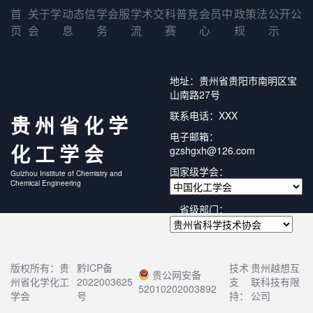
首
关于学
动态信
学会服
学术交
科普竞
会员中
政策法
公开公
页
会
息
务
流
赛
心
规
示
地址：贵州省贵阳市南明区宝
山南路27号
联系电话：XXX
贵州省化学
电子邮箱：
化工学会
gzshgxh@126.com
国家级学会：
Guizhou Institute of Chemistry and
Chemical Engineering
省级部门：
版权所有：贵
黔ICP备
技术
贵州越想互
贵公网安备
州省化学化工
2022003625
支
联科技有限
52010202003892
学会
号
持：
公司