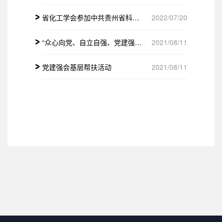
省化工学会参加中共贵州省科技社团委员会成立大会
2022/07/20
“众心向党、自立自强、党建强会”主题实践活动 之重走长征路——猴场会址
2021/08/11
党建强会基层帮扶活动
2021/08/11