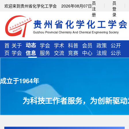
员
员
欢迎来到贵州省化学化工学会 2026年08月07日
注
登
册
录
贵州省化学化工学会
Guizhou Provincial Chemistry And Chemical Engineering Society
首
关于
动态
学会
学术
科普
会员
政策
公开
页
学会
服务
交流
竞赛
中心
法规
公示
信息
成立于1964年
为科技工作者服务，为创新驱动