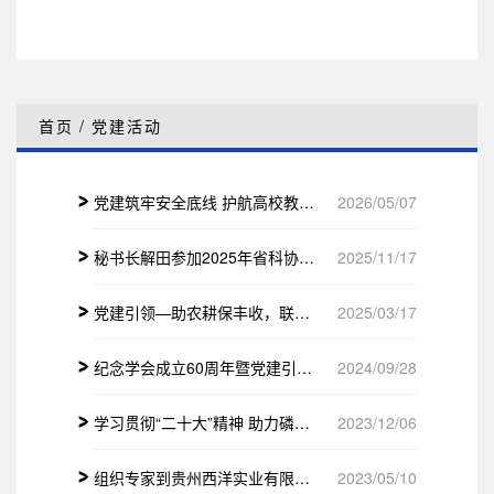
首页
/
党建活动
党建筑牢安全底线 护航高校教学科研 ——学会与贵州工程应用技术学院开展实验室危化品安全管理主题活动
2026/05/07
秘书长解田参加2025年省科协学会秘书长沙龙
2025/11/17
党建引领—助农耕保丰收，联合开展化肥科普惠农服务
2025/03/17
纪念学会成立60周年暨党建引领融合发展座谈会
2024/09/28
学习贯彻“二十大”精神 助力磷化工绿色发展
2023/12/06
组织专家到贵州西洋实业有限公司开展交流活动
2023/05/10