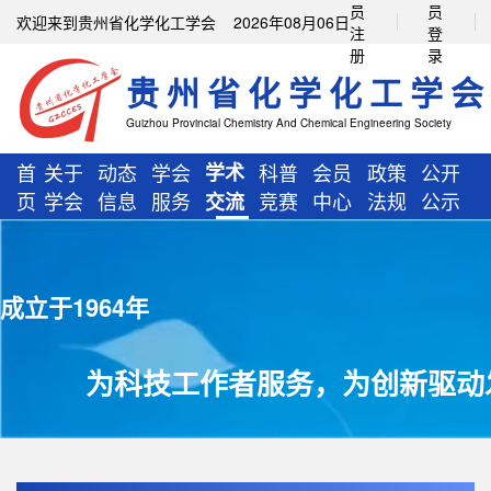
员
员
欢迎来到贵州省化学化工学会 2026年08月06日
注
登
册
录
贵州省化学化工学会
Guizhou Provincial Chemistry And Chemical Engineering Society
首
关于
动态
学会
学术
科普
会员
政策
公开
页
学会
信息
服务
竞赛
中心
法规
公示
交流
成立于1964年
为科技工作者服务，为创新驱动