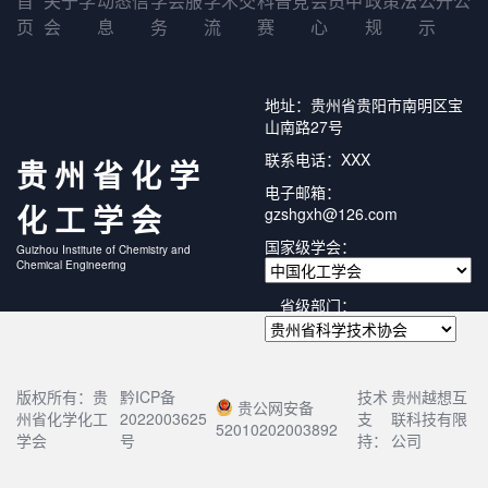
首
关于学
动态信
学会服
学术交
科普竞
会员中
政策法
公开公
页
会
息
务
流
赛
心
规
示
地址：贵州省贵阳市南明区宝
山南路27号
联系电话：XXX
贵州省化学
电子邮箱：
化工学会
gzshgxh@126.com
国家级学会：
Guizhou Institute of Chemistry and
Chemical Engineering
省级部门：
版权所有：贵
黔ICP备
技术
贵州越想互
贵公网安备
州省化学化工
2022003625
支
联科技有限
52010202003892
学会
号
持：
公司