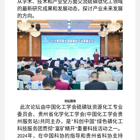
从学术、技术和产业全方面交流硫磷钛化工领域
的最新研究成果和发展动态，探讨产业未来发展
的方向。
论坛现场
此次论坛由中国化工学会硫磷钛资源化工专业
委员会、贵州省化学化工学会
中国化工学会贵
(
州服务站
共同主办，是
科创中国
绿色磷化工
)
“
”
科技服务团
贯彻
“富矿精开”
重要科技活动之一。
年，在中国科协的指导和
贵州省科协
支持
2024