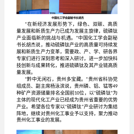
中国化工学会副秘书长胡杰
在新经济发展形势下，绿色、双碳、高质
“
量发展和新质生产力已成为发展主旋律，硫磷钛
产业面临新的挑战与机遇。
中国化工学会副秘
”
书长胡杰说，推动硫磷钛产业的高质量可持续发
展和新质生产力变革，需要政、产、学、研各界
专家们进行深刻思考和深入研讨，进一步加快科
技创新与成果转化，推进硫磷钛及其产业链高质
量发展。
黔中无闲石，贵州多宝藏。
贵州省科协党
“
”
组成员、副主席杨泳滨说，贵州磷、铝、锰等
49
种矿产资源储量排名全国前
位，以
硫磷钛
为
10
“
”
主体的现代化工产业已经成为贵州省重要的优势
产业。希望各位专家以
硫磷钛
产业研讨为集
结
“
”
阵地，继续对贵州化工事业予以支持，聚力推动
贵州化工事业的发展。