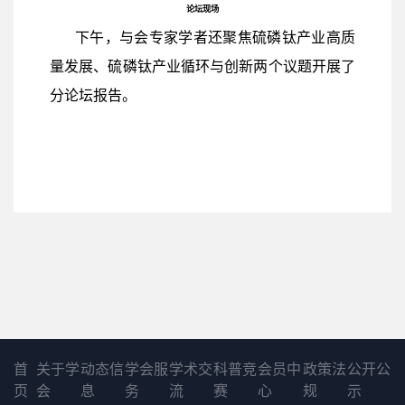
论坛现场
下午，与会专家学者还聚焦硫磷钛产业高质
量发展、硫磷钛产业循环与创新两个议题开展了
分论坛报告。
首
关于学
动态信
学会服
学术交
科普竞
会员中
政策法
公开公
页
会
息
务
流
赛
心
规
示