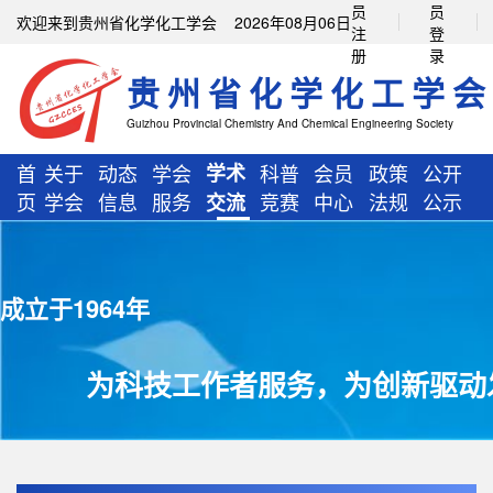
员
员
欢迎来到贵州省化学化工学会 2026年08月06日
注
登
册
录
贵州省化学化工学会
Guizhou Provincial Chemistry And Chemical Engineering Society
首
关于
动态
学会
学术
科普
会员
政策
公开
页
学会
信息
服务
竞赛
中心
法规
公示
交流
成立于1964年
为科技工作者服务，为创新驱动